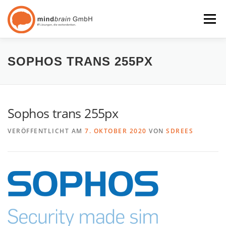
Zum
Inhalt
Menü
springen
START
LEISTUNG
KUNDEN
ÜBER UNS
SOPHOS TRANS 255PX
PARTNER
KONTAKT
24/7 SUPPORT
Sophos trans 255px
VERÖFFENTLICHT AM
7. OKTOBER 2020
VON
SDREES